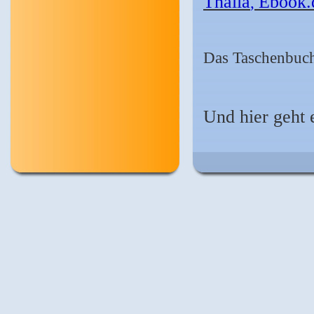
Thalia
Ebook.
,
Das Taschenbuch 
Und hier geht 