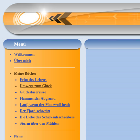
Menü
Willkommen
Über mich
Meine Bücher
Echo des Lebens
Umwege zum Glück
Glücksfaserrisse
Flammender Abgrund
Lauf, wenn der Moorwolf heult
Der Fjord schweigt
Die Liebe des Schicksalsschreibers
Sturm über den Mühlen
News