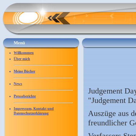
Menü
Willkommen
Über mich
Meine Bücher
News
Judgement Day 
Presseberichte
"Judgement Da
Impressum, Kontakt und
Auszüge aus de
Datenschutzerklärung
freundlicher 
Verfassers Ste